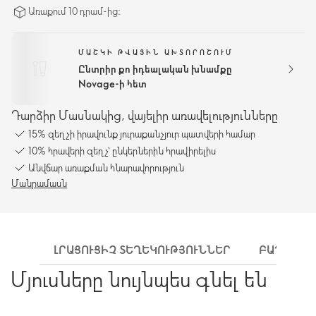
Առաքում 10 դրամ-ից։
ՄԱՇԿԻ ԹՎԱՅԻՆ ԱԽՏՈՐՈՇՈՒՄ
Ընտրիր քո իդեալական խնամքը
Novage-ի հետ
Դարձիր Մասնակից, վայելիր առավելությունները
15% զեղչի իրավունք յուրաքանչյուր պատվերի համար
10% հրավերի զեղչ՝ ընկերներին հրավիրելիս
Անվճար առաքման հնարավորություն
Մանրամասն
ԼՐԱՑՈՒՑԻՉ ՏԵՂԵԿՈՒԹՅՈՒՆՆԵՐ
ԲԱՂԱԴՐԻ
Մյուսները նույնպես գնել են