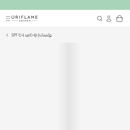
SPF և արևի խնամք