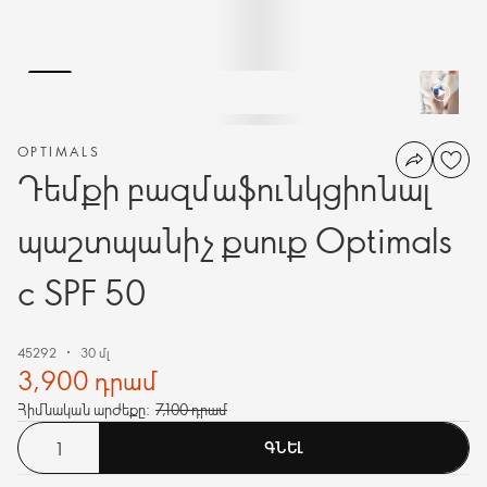
OPTIMALS
Դեմքի բազմաֆունկցիոնալ
պաշտպանիչ քսուք Optimals
c SPF 50
45292
30 մլ
3,900 դրամ
Հիմնական արժեքը:
7,100 դրամ
ԳՆԵԼ