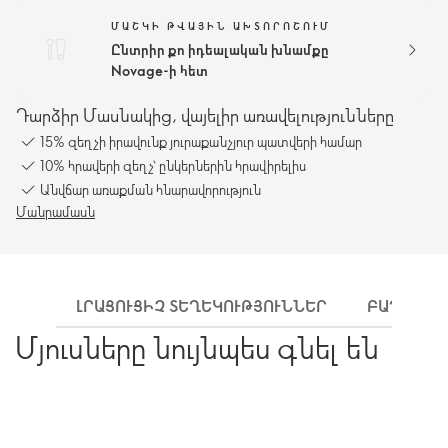
ՄԱՇԿԻ ԹՎԱՅԻՆ ԱԽՏՈՐՈՇՈՒՄ
Ընտրիր քո իդեալական խնամքը
Novage-ի հետ
Դարձիր Մասնակից, վայելիր առավելությունները
15% զեղչի իրավունք յուրաքանչյուր պատվերի համար
10% հրավերի զեղչ՝ ընկերներին հրավիրելիս
Անվճար առաքման հնարավորություն
Մանրամասն
ԼՐԱՑՈՒՑԻՉ ՏԵՂԵԿՈՒԹՅՈՒՆՆԵՐ
ԲԱՂԱԴՐԻ
Մյուսները նույնպես գնել են