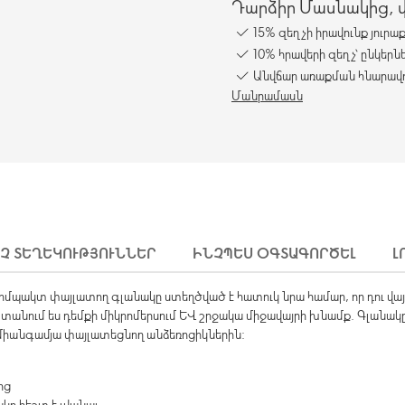
Դարձիր Մասնակից, վա
15% զեղչի իրավունք յուրա
10% հրավերի զեղչ՝ ընկերն
Անվճար առաքման հնարավո
Մանրամասն
ԻՉ ՏԵՂԵԿՈՒԹՅՈՒՆՆԵՐ
ԻՆՉՊԵՍ ՕԳՏԱԳՈՐԾԵԼ
Լ
 Կոմպակտ փայլատող գլանակը ստեղծված է հատուկ նրա համար, որ դու 
ուս տանում ես դեմքի միկրոմերսում և շրջակա միջավայրի խնամք. Գլան
իանգամյա փայլատեցնող անձեռոցիկներին:
ից
ը հեշտ է լվանալ