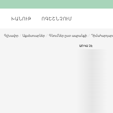
ԽԱՆՈՒԹ
ՈԳԵՇՆՉՈՒՄ
Գլխավոր
/
Աքսեսուարներ
/
Գնումներ ըստ ապրանքի
/
Դիմահարդար
ԱՌԿԱ ՉԷ