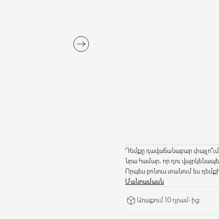
Դեմքը դավաճանաբար փայլո՞ւմ
նրա համար, որ դու վայրկենապ
Որպես բոնուս տանում ես դեմ
նախատեսված է բազմակի օգտ
Մանրամասն
անձեռոցիկներին:
Առաքում 10 դրամ-ից։