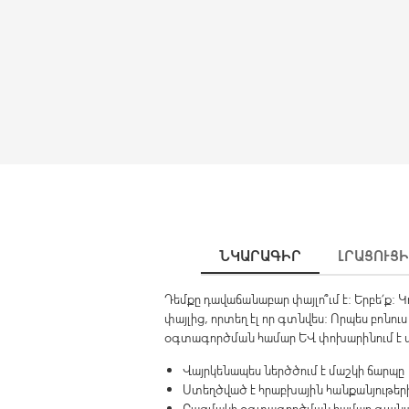
ՆԿԱՐԱԳԻՐ
ԼՐԱՑՈՒՑ
Դեմքը դավաճանաբար փայլո՞ւմ է: Երբե՛ք:
փայլից, որտեղ էլ որ գտնվես: Որպես բոն
օգտագործման համար և փոխարինում է մ
Վայրկենապես ներծծում է մաշկի ճարպը
Ստեղծված է հրաբխային հանքանյութեր
Բազմակի օգտագործման համար գլանակ