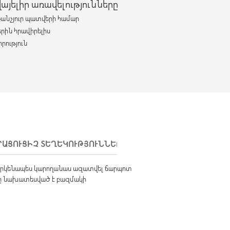
յելիր առավելությունները
քանչյուր պատվերի համար
երին հրավիրելիս
րություն
ՐԱՑՈՒՑԻՉ ՏԵՂԵԿՈՒԹՅՈՒՆՆԵՐ
ԱՌԱՔՈՒՄ
վայրկենապես կարողանաս ազատվել ճարպոտ
ակը նախատեսված է բազմակի