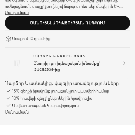
ուժեղացնում է փայլը՝ չթողնելով ճարպոտ հետքեր մազերին և
ձեռքերին:
Մանրամասն
ԾԱՆՈՒՑԵԼ ԱՌԿԱՅՈՒԹՅԱՆ ԴԵՊՔՈՒՄ
Առաքում 10 դրամ-ից։
ՄԱԶԵՐԻ ԽՆԱՄՔԻ ԹԵՍՏ
Ընտրիր քո իդեալական խնամքը՝
DUOLOGI-ից
Դարձիր Մասնակից, վայելիր առավելությունները
15% զեղչի իրավունք յուրաքանչյուր պատվերի համար
10% հրավերի զեղչ՝ ընկերներին հրավիրելիս
Անվճար առաքման հնարավորություն
Մանրամասն