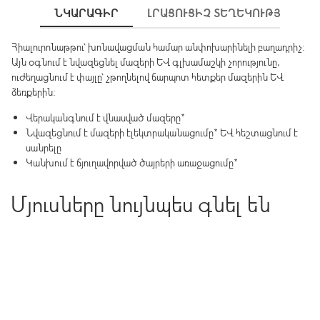
ՆԿԱՐԱԳԻՐ
ԼՐԱՑՈՒՑԻՉ ՏԵՂԵԿՈՒԹՅՈՒՆՆԵ
Հիալուրոնաթթու՝ խոնավացման համար անփոխարինելի բաղադրիչ:
Այն օգնում է նվազեցնել մազերի և գլխամաշկի չորությունը,
ուժեղացնում է փայլը՝ չթողնելով ճարպոտ հետքեր մազերին և
ձեռքերին:
Վերականգնում է վնասված մազերը*
Նվազեցնում է մազերի էլեկտրականացումը* և հեշտացնում է
սանրելը
Կանխում է ճյուղավորված ծայրերի առաջացումը*
Մյուսները նույնպես գնել են