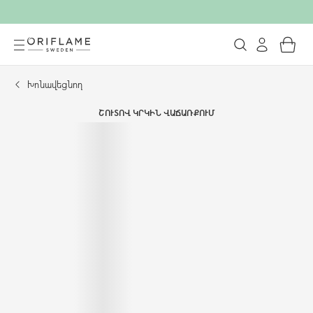
Խոնավեցնող
ՇՈՒՏՈՎ ԿՐԿԻՆ ՎԱՃԱՌՔՈՒՄ