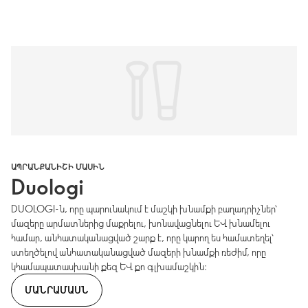
ԱՊՐԱՆՔԱՆԻՇԻ ՄԱՍԻՆ
Duologi
DUOLOGI-ն, որը պարունակում է մաշկի խնամքի բաղադրիչներ՝
մազերը արմատներից մաքրելու, խոնավացնելու և խնամելու
համար, անհատականացված շարք է, որը կարող ես համատեղել՝
ստեղծելով անհատականացված մազերի խնամքի ռեժիմ, որը
կհամապատասխանի քեզ և քո գլխամաշկին։
ՄԱՆՐԱՄԱՍՆ