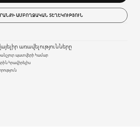
ՐԱՆՔԻ ԱՄԲՈՂՋԱԿԱՆ ՏԵՂԵԿՈՒԹՅՈՒՆ
յելիր առավելությունները
քանչյուր պատվերի համար
երին հրավիրելիս
րություն