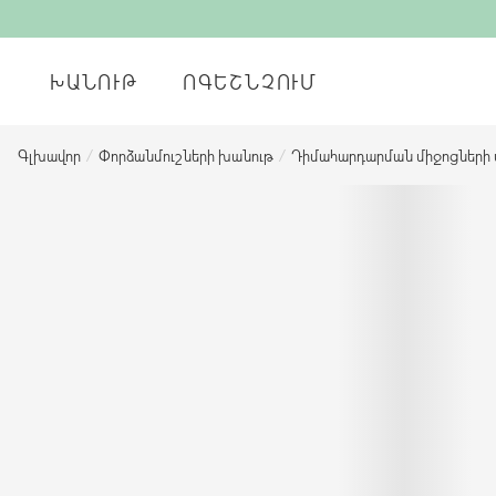
ԽԱՆՈՒԹ
ՈԳԵՇՆՉՈՒՄ
Գլխավոր
/
Փորձանմուշների խանութ
/
Դիմահարդարման միջոցների 