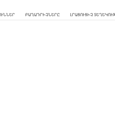
ՈՒՆՆԵՐ
ԲԱՂԱԴՐԻՉՆԵՐԸ
ԼՐԱՑՈՒՑԻՉ ՏԵՂԵԿՈՒ