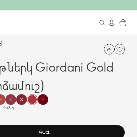
շ)
թներկ Giordani Gold
րձամուշ)
0.45 գ
ԳՆԵԼ