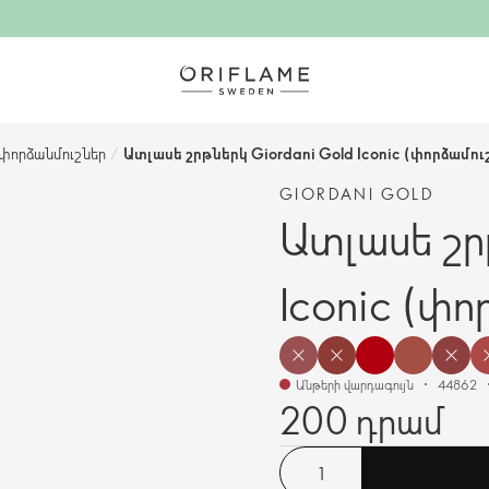
փորձանմուշներ
/
Ատլասե շրթներկ Giordani Gold Iconic (փորձամու
GIORDANI GOLD
Ատլասե շր
Iconic (փո
Անթերի վարդագույն
44862
200 դրամ