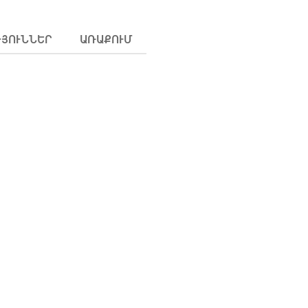
ԹՅՈՒՆՆԵՐ
ԱՌԱՔՈՒՄ