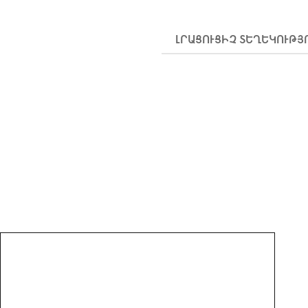
ԼՐԱՑՈՒՑԻՉ ՏԵՂԵԿՈՒԹՅ