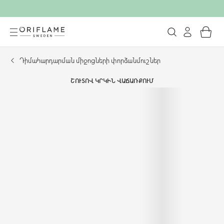
Դիմահարդարման միջոցների փորձանմուշներ
ՇՈՒՏՈՎ ԿՐԿԻՆ ՎԱՃԱՌՔՈՒՄ