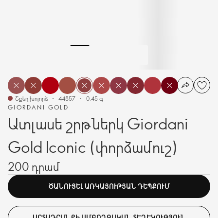
Շքեղ խոլորձ
44857
0.45 գ
GIORDANI GOLD
Ատլասե շրթներկ Giordani
Gold Iconic (փորձամուշ)
200 դրամ
ԾԱՆՈՒՑԵԼ ԱՌԿԱՅՈՒԹՅԱՆ ԴԵՊՔՈՒՄ
ԱՐՏԱԴՐԱՆՔԻ ԱՄԲՈՂՋԱԿԱՆ ՏԵՂԵԿՈՒԹՅՈՒՆ