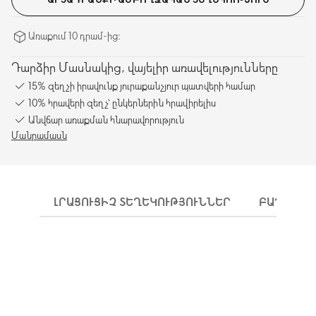
Առաքում 10 դրամ-ից։
Դարձիր Մասնակից, վայելիր առավելությունները
15% զեղչի իրավունք յուրաքանչյուր պատվերի համար
10% հրավերի զեղչ՝ ընկերներին հրավիրելիս
Անվճար առաքման հնարավորություն
Մանրամասն
ԼՐԱՑՈՒՑԻՉ ՏԵՂԵԿՈՒԹՅՈՒՆՆԵՐ
ԲԱՂԱԴՐԻ