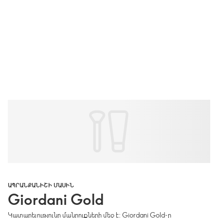
ԱՊՐԱՆՔԱՆԻՇԻ ՄԱՍԻՆ
Giordani Gold
Կատարելությունը մանրուքների մեջ է: Giordani Gold-ը