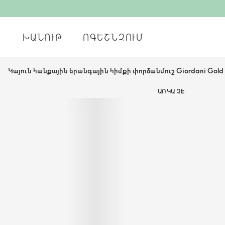
ԽԱՆՈՒԹ
ՈԳԵՇՆՉՈՒՄ
Կայուն հանքային երանգային հիմքի փորձանմուշ Giordani Gold
ԱՌԿԱ ՉԷ