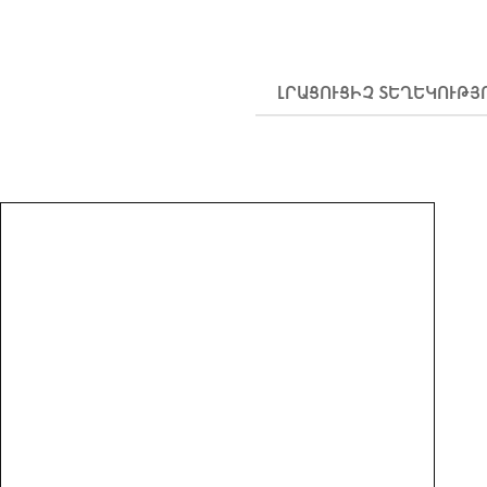
ԼՐԱՑՈՒՑԻՉ ՏԵՂԵԿՈՒԹՅ