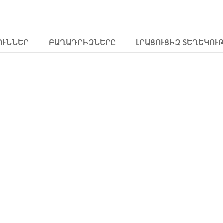
ՈՒՆՆԵՐ
ԲԱՂԱԴՐԻՉՆԵՐԸ
ԼՐԱՑՈՒՑԻՉ ՏԵՂԵԿՈՒ