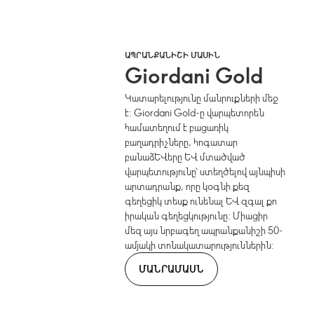
ԱՊՐԱՆՔԱՆԻՇԻ ՄԱՍԻՆ
Giordani Gold
Կատարելությունը մանրուքների մեջ
է: Giordani Gold-ը վարպետորեն
համատեղում է բացառիկ
բաղադրիչները, հոգատար
բանաձևերը և մտածված
վարպետությունը՝ ստեղծելով այնպիսի
արտադրանք, որը կօգնի քեզ
գեղեցիկ տեսք ունենալ և զգալ քո
իրական գեղեցկությունը: Միացիր
մեզ այս նրբագեղ ապրանքանիշի 50-
ամյակի տոնակատարություններին:
ՄԱՆՐԱՄԱՍՆ