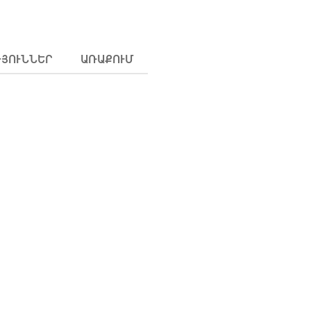
ԹՅՈՒՆՆԵՐ
ԱՌԱՔՈՒՄ