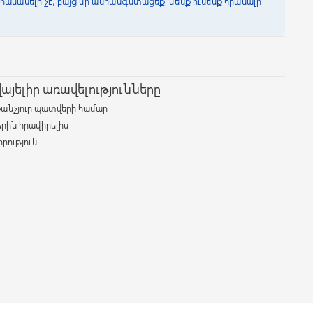
հասանելի չէ, բայց մի անհանգստացեք՝ մենք ունենք հիանալի
յելիր առավելությունները
քանչյուր պատվերի համար
երին հրավիրելիս
րություն