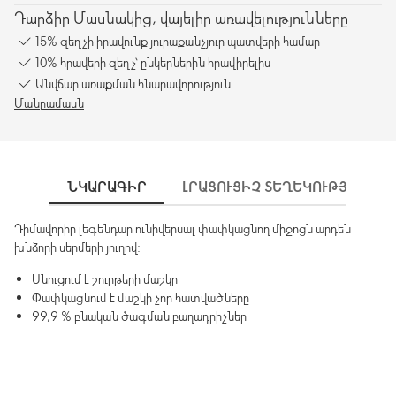
Դարձիր Մասնակից, վայելիր առավելությունները
15% զեղչի իրավունք յուրաքանչյուր պատվերի համար
10% հրավերի զեղչ՝ ընկերներին հրավիրելիս
Անվճար առաքման հնարավորություն
Մանրամասն
ՆԿԱՐԱԳԻՐ
ԼՐԱՑՈՒՑԻՉ ՏԵՂԵԿՈՒԹՅՈՒՆՆԵ
Դիմավորիր լեգենդար ունիվերսալ փափկացնող միջոցն արդեն
խնձորի սերմերի յուղով:
Սնուցում է շուրթերի մաշկը
Փափկացնում է մաշկի չոր հատվածները
99,9 % բնական ծագման բաղադրիչներ