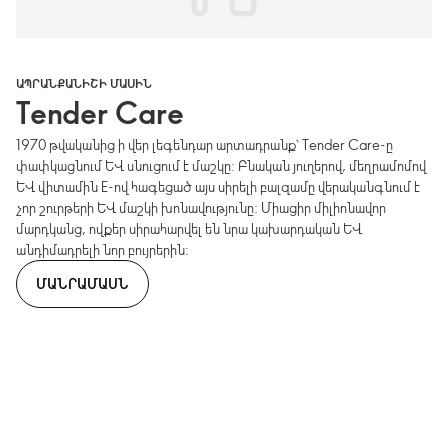
ԱՊՐԱՆՔԱՆԻՇԻ ՄԱՍԻՆ
Tender Care
1970 թվականից ի վեր լեգենդար արտադրանք՝ Tender Care-ը
փափկացնում և սնուցում է մաշկը: Բնական յուղերով, մեղրամոմով
և վիտամին E-ով հագեցած այս սիրելի բալզամը վերականգնում է
չոր շուրթերի և մաշկի խոնավությունը: Միացիր միլիոնավոր
մարդկանց, ովքեր սիրահարվել են նրա կախարդական և
անդիմադրելի նոր բույրերին:
ՄԱՆՐԱՄԱՍՆ