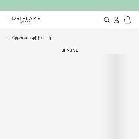
Շրթունքների խնամք
ԱՌԿԱ ՉԷ