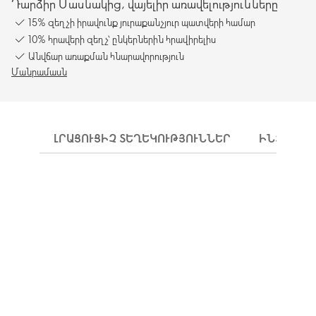
Դարձիր Մասնակից, վայելիր առավելությունները
15% զեղչի իրավունք յուրաքանչյուր պատվերի համար
10% հրավերի զեղչ՝ ընկերներին հրավիրելիս
Անվճար առաքման հնարավորություն
Մանրամասն
ԼՐԱՑՈՒՑԻՉ ՏԵՂԵԿՈՒԹՅՈՒՆՆԵՐ
ԻՆՉՊԵՍ 