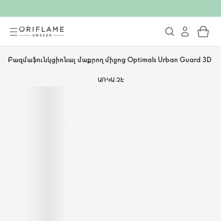
Բազմաֆունկցիոնալ մաքրող միջոց Optimals Urban Guard 3D
ԱՌԿԱ ՉԷ