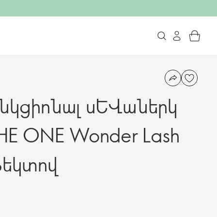
նկցիոնալ սևաներկ
 THE ONE Wonder Lash
էֆեկտով