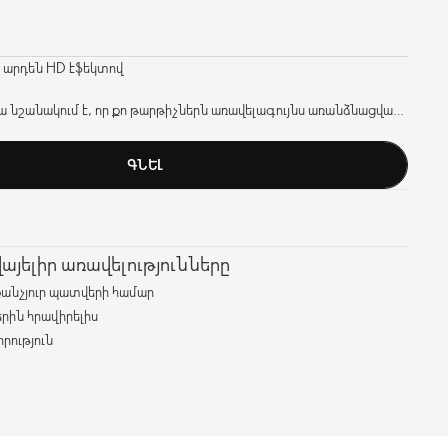
ը՝ արդեն HD էֆեկտով
Դա նշանակում է, որ քո թարթիչներն առավելագույնս առանձնացված
 երանգը մնում է անթերի սև անգամ սմարթֆոնի էկրանին:
ԳՆԵԼ
յելիր առավելությունները
քանչյուր պատվերի համար
երին հրավիրելիս
րություն