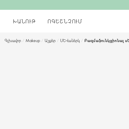
ԽԱՆՈՒԹ
ՈԳԵՇՆՉՈՒՄ
Գլխավոր
/
Makeup
/
Աչքեր
/
Սևաներկ
/
Բազմաֆունկցիոնալ սևա