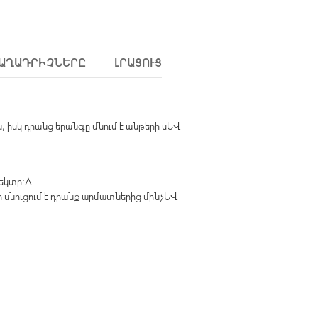
ԱՂԱԴՐԻՉՆԵՐԸ
ԼՐԱՑՈՒՑԻՉ ՏԵՂԵԿՈՒԹՅՈՒՆՆԵՐ
, իսկ դրանց երանգը մնում է անթերի սև
ֆեկտը:∆
ը սնուցում է դրանք արմատներից մինչև