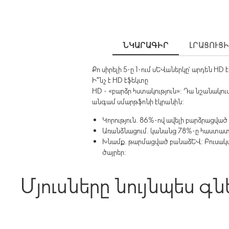
ՆԿԱՐԱԳԻՐ
ԼՐԱՑՈՒՑ
Քո սիրելի 5-ը 1-ում սևաներկը՝ արդեն HD
Ի՞նչ է HD էֆեկտը
HD - «բարձր հստակություն»: Դա նշանակո
անգամ սմարթֆոնի էկրանին:
Կորություն. 86%-ով ավելի բարձրացվա
Առանձնացում. կանանց 78%-ը հաստատե
Խնամք. թարմացված բանաձև: Բուսական
ծայրեր:
Մյուսները նույնպես գն