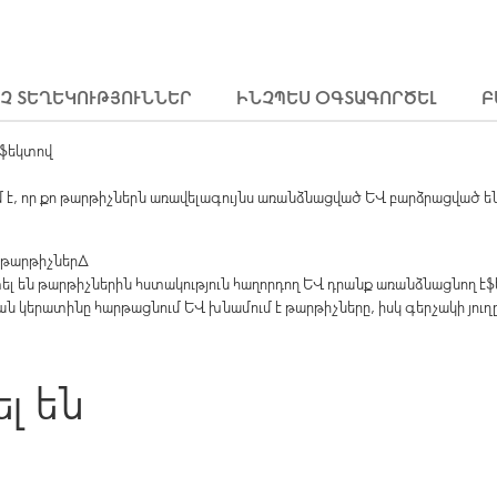
ԻՉ ՏԵՂԵԿՈՒԹՅՈՒՆՆԵՐ
ԻՆՉՊԵՍ ՕԳՏԱԳՈՐԾԵԼ
Բ
 էֆեկտով
ւմ է, որ քո թարթիչներն առավելագույնս առանձնացված և բարձրացված են
ծ թարթիչներ∆
լ են թարթիչներին հստակություն հաղորդող և դրանք առանձնացնող է
 կերատինը հարթացնում և խնամում է թարթիչները, իսկ գերչակի յուղ
ել են