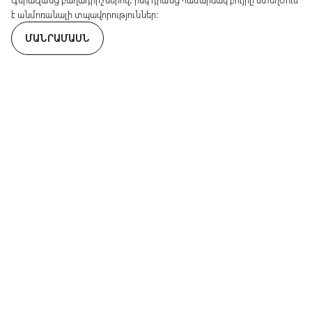
է անմոռանալի տպավորություններ։
ՄԱՆՐԱՄԱՍՆ