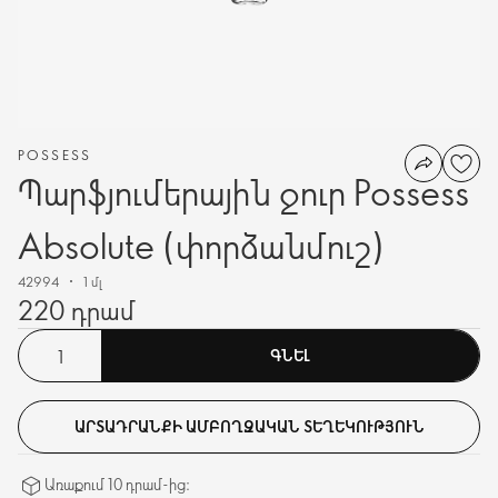
POSSESS
Պարֆյումերային ջուր Possess
Absolute (փորձանմուշ)
42994
1 մլ
220 դրամ
ԳՆԵԼ
ԱՐՏԱԴՐԱՆՔԻ ԱՄԲՈՂՋԱԿԱՆ ՏԵՂԵԿՈՒԹՅՈՒՆ
Առաքում 10 դրամ-ից։