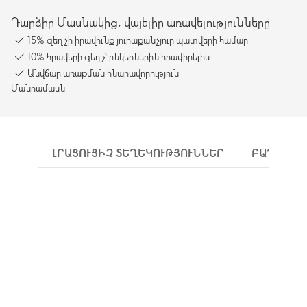
Դարձիր Մասնակից, վայելիր առավելությունները
15% զեղչի իրավունք յուրաքանչյուր պատվերի համար
10% հրավերի զեղչ՝ ընկերներին հրավիրելիս
Անվճար առաքման հնարավորություն
Մանրամասն
ԼՐԱՑՈՒՑԻՉ ՏԵՂԵԿՈՒԹՅՈՒՆՆԵՐ
ԲԱՂԱԴՐԻ