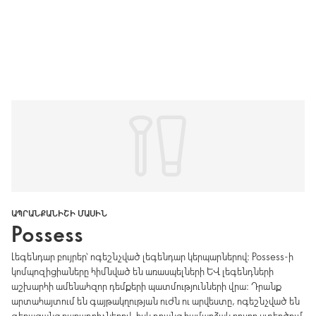
ԱՊՐԱՆՔԱՆԻՇԻ ՄԱՍԻՆ
Possess
Լեգենդար բույրեր՝ ոգեշնչված լեգենդար կերպարներով։ Possess-ի
կոմպոզիցիաները հիմնված են առասպելների և լեգենդների
աշխարհի ամենահզոր դեմքերի պատմությունների վրա։ Դրանք
արտահայտում են գայթակղության ուժն ու արվեստը, ոգեշնչված են
գերազանց բաղադրիչներով, իսկ դրանց համարձակ բույրը ստեղծում