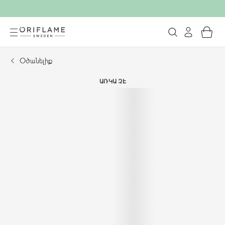
Օծանելիք
ԱՌԿԱ ՉԷ