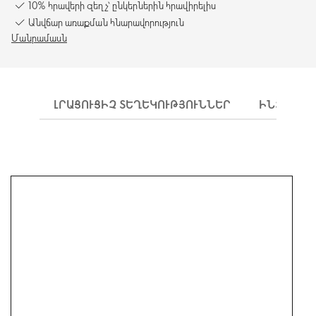
10% հրավերի զեղչ՝ ընկերներին հրավիրելիս
Անվճար առաքման հնարավորություն
Մանրամասն
ԼՐԱՑՈՒՑԻՉ ՏԵՂԵԿՈՒԹՅՈՒՆՆԵՐ
ԻՆՉՊԵՍ 