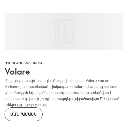
ԱՊՐԱՆՔԱՆԻՇԻ ՄԱՍԻՆ
Volare
Գեղեցիկ կանացի՝ նրբագեղ ծաղկային բույրեր, Volare Eau de
Parfums-ը նախատեսված է իսկապես ռոմանտիկ կանանց համար։
Սիրո ծաղկին նվիրված՝ յուրաքանչյուր օծանելիք ստեղծված է
յուրահատուկ վարդի շուրջ՝ արտացոլելով սիրահարվելու և սիրված
լինելու զգացողությունը։
ՄԱՆՐԱՄԱՍՆ