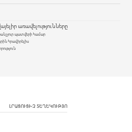
յելիր առավելությունները
քանչյուր պատվերի համար
երին հրավիրելիս
րություն
ԼՐԱՑՈՒՑԻՉ ՏԵՂԵԿՈՒԹՅՈՒՆՆԵՐ
ԱՌԱՔՈՒՄ