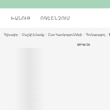
ԽԱՆՈՒԹ
ՈԳԵՇՆՉՈՒՄ
Գլխավոր
/
Մաշկի խնամք
/
Ըստ հատկությունների
/
Գունաբացող
/
ԱՌԿԱ ՉԷ