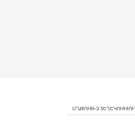
ԼՐԱՑՈՒՑԻՉ ՏԵՂԵԿՈՒԹՅՈ