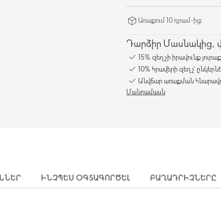
Առաքում 10 դրամ-ից։
Դարձիր Մասնակից, վա
15% զեղչի իրավունք յուրա
10% հրավերի զեղչ՝ ընկերն
Անվճար առաքման հնարավո
Մանրամասն
ՒՆՆԵՐ
ԻՆՉՊԵՍ ՕԳՏԱԳՈՐԾԵԼ
ԲԱՂԱԴՐԻՉՆԵՐԸ