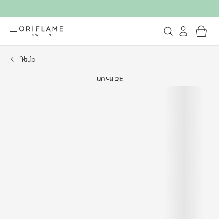
Դեմք
ԱՌԿԱ ՉԷ