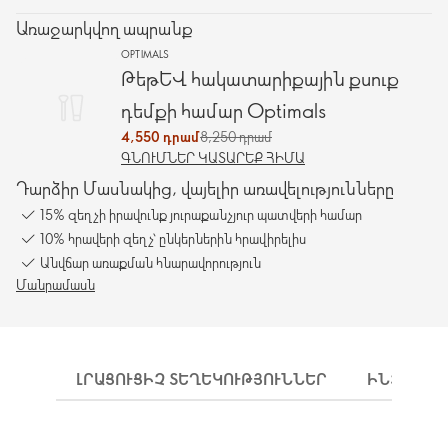
Առաջարկվող ապրանք
OPTIMALS
Թեթև հակատարիքային քսուք
դեմքի համար Optimals
4,550 դրամ
8,250 դրամ
ԳՆՈՒՄՆԵՐ ԿԱՏԱՐԵՔ ՀԻՄԱ
Դարձիր Մասնակից, վայելիր առավելությունները
15% զեղչի իրավունք յուրաքանչյուր պատվերի համար
10% հրավերի զեղչ՝ ընկերներին հրավիրելիս
Անվճար առաքման հնարավորություն
Մանրամասն
ԼՐԱՑՈՒՑԻՉ ՏԵՂԵԿՈՒԹՅՈՒՆՆԵՐ
ԻՆՉՊԵՍ 