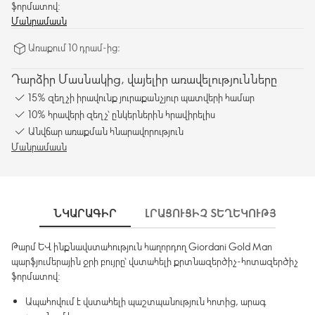
ֆորմատով:
Մանրամասն
Առաքում 10 դրամ-ից։
Դարձիր Մասնակից, վայելիր առավելությունները
15% զեղչի իրավունք յուրաքանչյուր պատվերի համար
10% հրավերի զեղչ՝ ընկերներին հրավիրելիս
Անվճար առաքման հնարավորություն
Մանրամասն
ՆԿԱՐԱԳԻՐ
ԼՐԱՑՈՒՑԻՉ ՏԵՂԵԿՈՒԹՅՈՒՆՆԵ
Թարմ և ինքնավստահություն հաղորդող Giordani Gold Man
պարֆյումերային ջրի բույրը՝ վստահելի քրտնազերծիչ-հոտազերծիչ
ֆորմատով:
Ապահովում է վստահելի պաշտպանություն հոտից, արագ