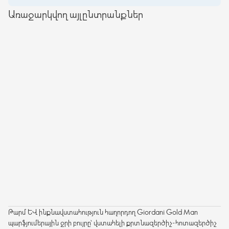
Առաջարկվող այլընտրանքներ
Թարմ և ինքնավստահություն հաղորդող Giordani Gold Man
պարֆյումերային ջրի բույրը՝ վստահելի քրտնազերծիչ-հոտազերծիչ