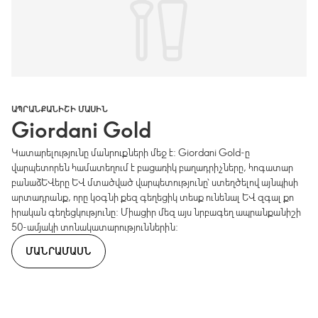
ԱՊՐԱՆՔԱՆԻՇԻ ՄԱՍԻՆ
Giordani Gold
Կատարելությունը մանրուքների մեջ է: Giordani Gold-ը
վարպետորեն համատեղում է բացառիկ բաղադրիչները, հոգատար
բանաձևերը և մտածված վարպետությունը՝ ստեղծելով այնպիսի
արտադրանք, որը կօգնի քեզ գեղեցիկ տեսք ունենալ և զգալ քո
իրական գեղեցկությունը: Միացիր մեզ այս նրբագեղ ապրանքանիշի
50-ամյակի տոնակատարություններին:
ՄԱՆՐԱՄԱՍՆ