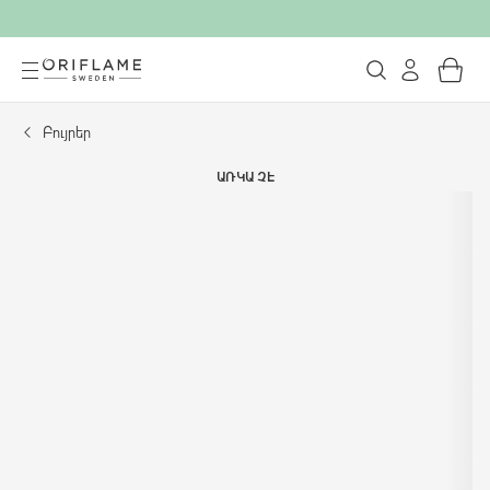
Բույրեր
ԱՌԿԱ ՉԷ