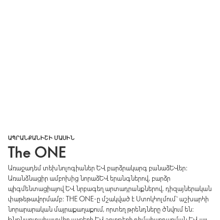
ԱՊՐԱՆՔԱՆԻՇԻ ՄԱՍԻՆ
The ONE
Առաջադեմ տեխնոլոգիաներ և բարձրակարգ բանաձևեր։
Առանձնացիր ամբոխից նորաձև երանգներով, բարձր
պիգմենտացիայով և նրբագեղ արտադրանքներով, դիզայներական
փաթեթավորմամբ։ THE ONE-ը մշակված է Ստոկհոլմում՝ աշխարհի
նորարարական մայրաքաղաքում, որտեղ թրենդները ծնվում են։
Ինքնարտահայտվիր աչքերի և շուրթերի դիմահարդարման և այլ