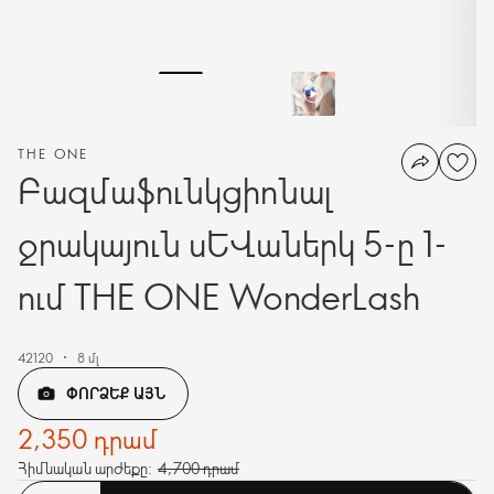
THE ONE
Բազմաֆունկցիոնալ
ջրակայուն սևաներկ 5-ը 1-
ում THE ONE WonderLash
42120
8 մլ
ՓՈՐՁԵՔ ԱՅՆ
2,350 դրամ
Հիմնական արժեքը:
4,700 դրամ