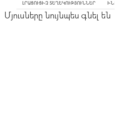
ԼՐԱՑՈՒՑԻՉ ՏԵՂԵԿՈՒԹՅՈՒՆՆԵՐ
ԻՆՉՊԵՍ 
Մյուսները նույնպես գնել են