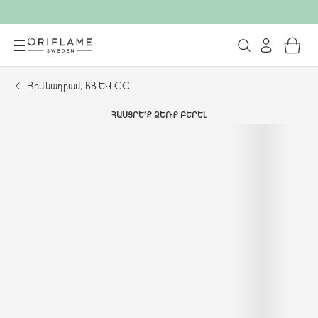
Հիմնադրամ, BB և CC
ՀԱՍՑՐԵ՛Ք ՁԵՌՔ ԲԵՐԵԼ