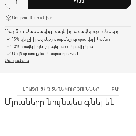
ԳՆԵԼ
Առաքում 10 դրամ-ից։
Դարձիր Մասնակից, վայելիր առավելությունները
15% զեղչի իրավունք յուրաքանչյուր պատվերի համար
10% հրավերի զեղչ՝ ընկերներին հրավիրելիս
Անվճար առաքման հնարավորություն
Մանրամասն
ԼՐԱՑՈՒՑԻՉ ՏԵՂԵԿՈՒԹՅՈՒՆՆԵՐ
ԲԱՂԱԴՐԻ
Մյուսները նույնպես գնել են