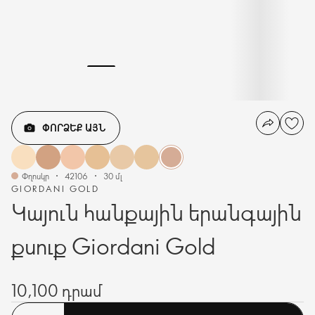
ՓՈՐՁԵՔ ԱՅՆ
Փղոսկր
42106
30 մլ
GIORDANI GOLD
Կայուն հանքային երանգային
քսուք Giordani Gold
10,100 դրամ