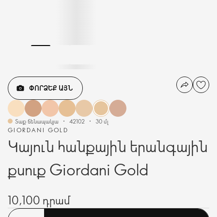
ՓՈՐՁԵՔ ԱՅՆ
Տաք ճենապակյա
42102
30 մլ
GIORDANI GOLD
Կայուն հանքային երանգային
քսուք Giordani Gold
10,100 դրամ