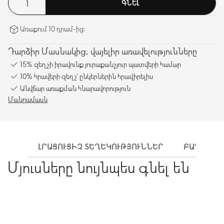
ԳՆԵԼ
Առաքում 10 դրամ-ից։
Դարձիր Մասնակից, վայելիր առավելությունները
15% զեղչի իրավունք յուրաքանչյուր պատվերի համար
10% հրավերի զեղչ՝ ընկերներին հրավիրելիս
Անվճար առաքման հնարավորություն
Մանրամասն
ԼՐԱՑՈՒՑԻՉ ՏԵՂԵԿՈՒԹՅՈՒՆՆԵՐ
ԲԱՂԱԴՐԻ
Մյուսները նույնպես գնել են