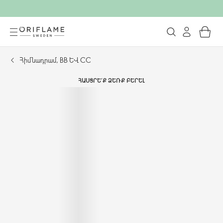
Հիմնադրամ, BB և CC
ՀԱՍՑՐԵ՛Ք ՁԵՌՔ ԲԵՐԵԼ