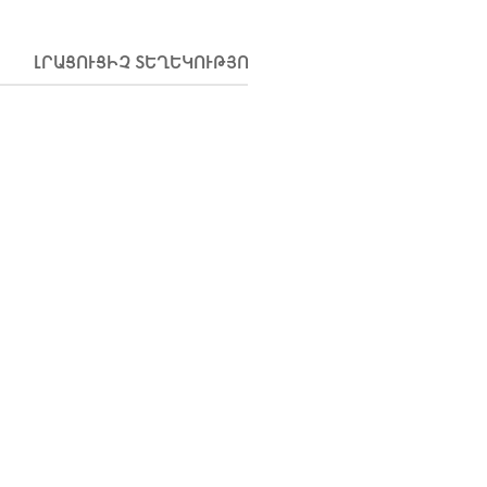
ԼՐԱՑՈՒՑԻՉ ՏԵՂԵԿՈՒԹՅՈՒՆՆԵՐ
ԱՌԱՔՈՒՄ