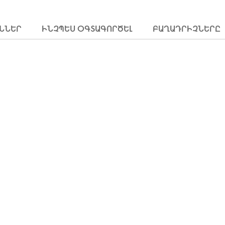
ՒՆՆԵՐ
ԻՆՉՊԵՍ ՕԳՏԱԳՈՐԾԵԼ
ԲԱՂԱԴՐԻՉՆԵՐԸ