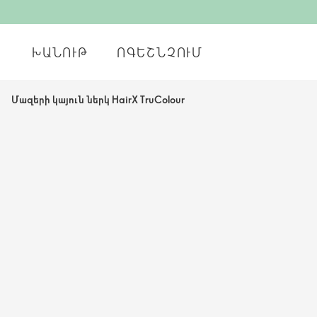
ԽԱՆՈՒԹ
ՈԳԵՇՆՉՈՒՄ
Մազերի կայուն ներկ HairX TruColour