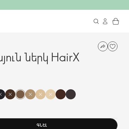
յուն ներկ HairX
ԳՆԵԼ