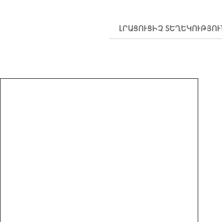
ԼՐԱՑՈՒՑԻՉ ՏԵՂԵԿՈՒԹՅՈ