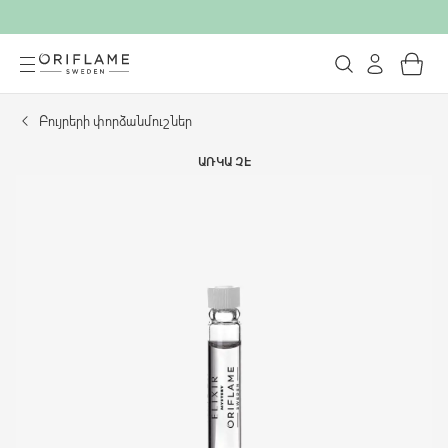
Բույրերի փորձանմուշներ
ԱՌԿԱ ՉԷ