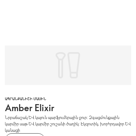
ԱՊՐԱՆՔԱՆԻՇԻ ՄԱՍԻՆ
Amber Elixir
Նրբաճաշակ և կայուն պարֆյումերային ջուր: Զգացմունքային
կարմիր սաթ և կարմիր շուշանի ծաղիկ: Էկզոտիկ, խորհրդավոր և
կանացի