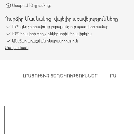
Առաքում 10 դրամ-ից։
Դարձիր Մասնակից, վայելիր առավելությունները
15% զեղչի իրավունք յուրաքանչյուր պատվերի համար
10% հրավերի զեղչ՝ ընկերներին հրավիրելիս
Անվճար առաքման հնարավորություն
Մանրամասն
ԼՐԱՑՈՒՑԻՉ ՏԵՂԵԿՈՒԹՅՈՒՆՆԵՐ
ԲԱՂԱԴՐԻ