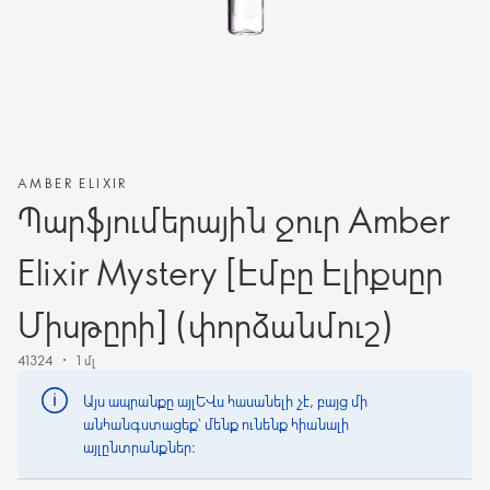
AMBER ELIXIR
Պարֆյումերային ջուր Amber
Elixir Mystery [Էմբը Էլիքսըր
Միսթըրի] (փորձանմուշ)
41324
1 մլ
Այս ապրանքը այլևս հասանելի չէ, բայց մի
անհանգստացեք՝ մենք ունենք հիանալի
այլընտրանքներ։