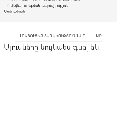
Անվճար առաքման հնարավորություն
Մանրամասն
ԼՐԱՑՈՒՑԻՉ ՏԵՂԵԿՈՒԹՅՈՒՆՆԵՐ
ԱՌԱՔՈՒՄ
Մյուսները նույնպես գնել են