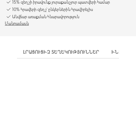
15% զեղչի իրավունք յուրաքանչյուր պատվերի համար
10% հրավերի զեղչ՝ ընկերներին հրավիրելիս
Անվճար առաքման հնարավորություն
Մանրամասն
ԼՐԱՑՈՒՑԻՉ ՏԵՂԵԿՈՒԹՅՈՒՆՆԵՐ
ԻՆՉՊԵՍ 