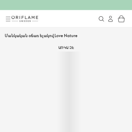
Մանկական օճառ ելակով Love Nature
ԱՌԿԱ ՉԷ