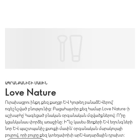
ԱՊՐԱՆՔԱՆԻՇԻ ՄԱՍԻՆ
Love Nature
Ուրախացրու ինքդ քեզ քաղցր և հյութեղ բանաձևերով՝
ոգեշնչված բնությունից։ Բացահայտիր քեզ համար Love Nature-ի
աշխարհը՝ հագեցած բնական օրգանական մզվածքներով։ Ո՞րը
կցանկանաս փորձել առաջինը։ Ի՞նչ կասես ձեռքերի և եղունգների
նոր և պաշտպանիչ քսուքի մասին՝ օրգանական մարակույայի
բույրով, որի բույրը քեզ կտեղափոխի արևադարձային դրախտ։