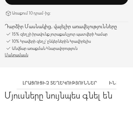
Առաքում 10 դրամ-ից։
Դարձիր Մասնակից, վայելիր առավելությունները
15% զեղչի իրավունք յուրաքանչյուր պատվերի համար
10% հրավերի զեղչ՝ ընկերներին հրավիրելիս
Անվճար առաքման հնարավորություն
Մանրամասն
ԼՐԱՑՈՒՑԻՉ ՏԵՂԵԿՈՒԹՅՈՒՆՆԵՐ
ԻՆՉՊԵՍ 
Մյուսները նույնպես գնել են