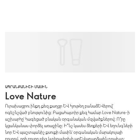
ԱՊՐԱՆՔԱՆԻՇԻ ՄԱՍԻՆ
Love Nature
Ուրախացրու ինքդ քեզ քաղցր և հյութեղ բանաձևերով՝
ոգեշնչված բնությունից։ Բացահայտիր քեզ համար Love Nature-ի
աշխարհը՝ հագեցած բնական օրգանական մզվածքներով։ Ո՞րը
կցանկանաս փորձել առաջինը։ Ի՞նչ կասես ձեռքերի և եղունգների
նոր և պաշտպանիչ քսուքի մասին՝ օրգանական մարակույայի
բույրով, որի բույրը քեզ կտեղափոխի արևադարձային դրախտ։