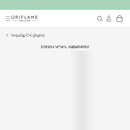
Լոգանք և ցնցուղ
ՇՈՒՏՈՎ ԿՐԿԻՆ ՎԱՃԱՌՔՈՒՄ