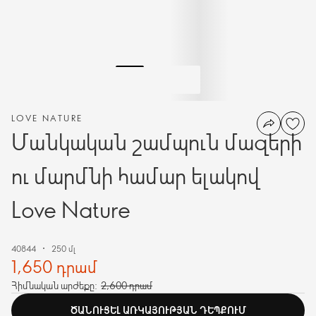
LOVE NATURE
Մանկական շամպուն մազերի
ու մարմնի համար ելակով
Love Nature
40844
250 մլ
1,650 դրամ
Հիմնական արժեքը:
2,600 դրամ
ԾԱՆՈՒՑԵԼ ԱՌԿԱՅՈՒԹՅԱՆ ԴԵՊՔՈՒՄ