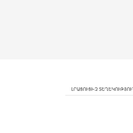
ԼՐԱՑՈՒՑԻՉ ՏԵՂԵԿՈՒԹՅՈ