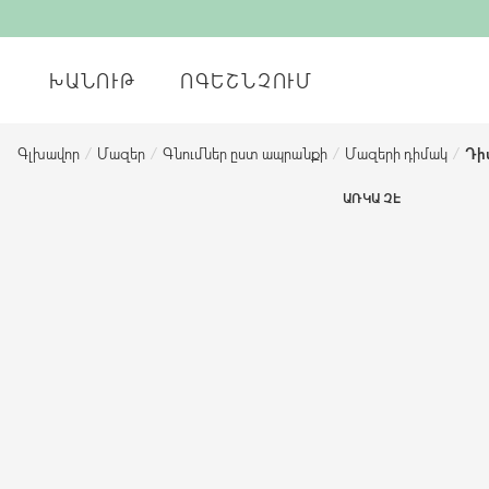
ԽԱՆՈՒԹ
ՈԳԵՇՆՉՈՒՄ
Գլխավոր
/
Մազեր
/
Գնումներ ըստ ապրանքի
/
Մազերի դիմակ
/
Դի
ԱՌԿԱ ՉԷ