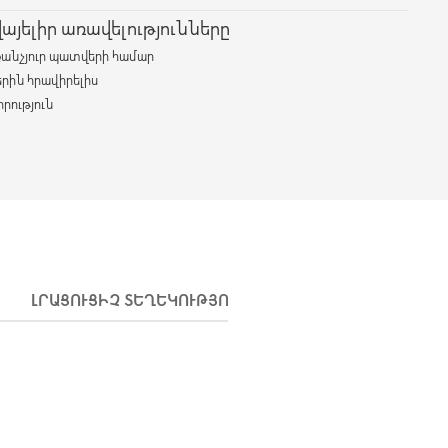
յելիր առավելությունները
քանչյուր պատվերի համար
երին հրավիրելիս
րություն
ԼՐԱՑՈՒՑԻՉ ՏԵՂԵԿՈՒԹՅՈՒՆՆԵՐ
ԱՌԱՔՈՒՄ