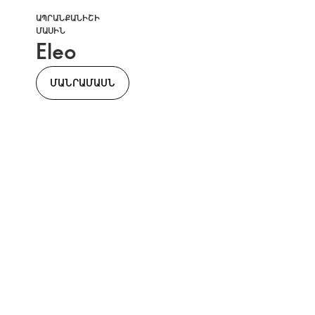
ԱՊՐԱՆՔԱՆԻՇԻ
ՄԱՍԻՆ
Eleo
ՄԱՆՐԱՄԱՍՆ