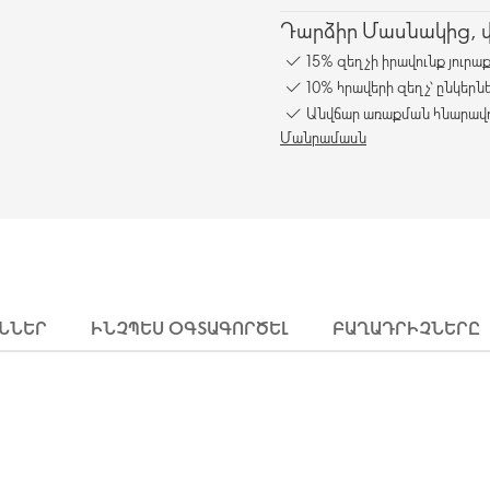
Դարձիր Մասնակից, վա
15% զեղչի իրավունք յուրա
10% հրավերի զեղչ՝ ընկերն
Անվճար առաքման հնարավո
Մանրամասն
ՒՆՆԵՐ
ԻՆՉՊԵՍ ՕԳՏԱԳՈՐԾԵԼ
ԲԱՂԱԴՐԻՉՆԵՐԸ