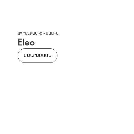
ԱՊՐԱՆՔԱՆԻՇԻ ՄԱՍԻՆ
Eleo
ՄԱՆՐԱՄԱՍՆ