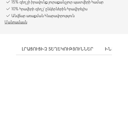
15% զեղչի իրավունք յուրաքանչյուր պատվերի համար
10% հրավերի զեղչ՝ ընկերներին հրավիրելիս
Անվճար առաքման հնարավորություն
Մանրամասն
ԼՐԱՑՈՒՑԻՉ ՏԵՂԵԿՈՒԹՅՈՒՆՆԵՐ
ԻՆՉՊԵՍ 