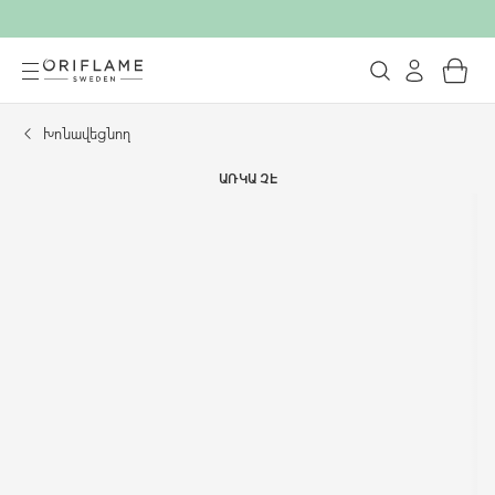
Խոնավեցնող
ԱՌԿԱ ՉԷ