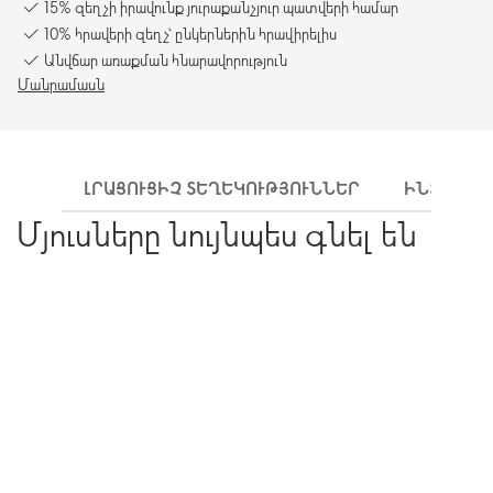
15% զեղչի իրավունք յուրաքանչյուր պատվերի համար
10% հրավերի զեղչ՝ ընկերներին հրավիրելիս
Անվճար առաքման հնարավորություն
Մանրամասն
ԼՐԱՑՈՒՑԻՉ ՏԵՂԵԿՈՒԹՅՈՒՆՆԵՐ
ԻՆՉՊԵՍ 
Մյուսները նույնպես գնել են