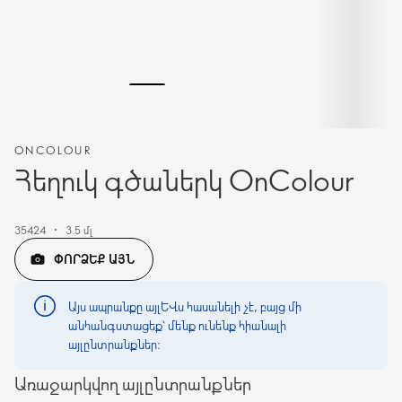
ONCOLOUR
Հեղուկ գծաներկ OnColour
35424
3.5 մլ
ՓՈՐՁԵՔ ԱՅՆ
Այս ապրանքը այլևս հասանելի չէ, բայց մի
անհանգստացեք՝ մենք ունենք հիանալի
այլընտրանքներ։
Առաջարկվող այլընտրանքներ