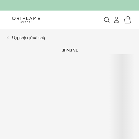
Աչքերի գծաներկ
ԱՌԿԱ ՉԷ