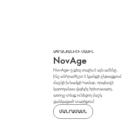
ԱՊՐԱՆՔԱՆԻՇԻ ՄԱՍԻՆ
NovAge
NovAge-ը քեզ տալիս է այն ամենը,
ինչ անհրաժեշտ է կյանքի ընթացքում
մաշկի խնամքի համար, որպեսզի
կարողանաս վայելել երիտասարդ,
առողջ տեսք ունեցող մաշկ
ցանկացած տարիքում:
ՄԱՆՐԱՄԱՍՆ