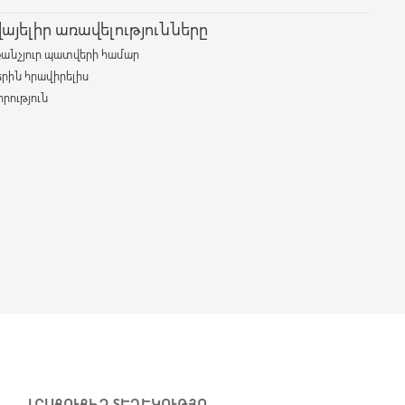
յելիր առավելությունները
քանչյուր պատվերի համար
երին հրավիրելիս
րություն
ԼՐԱՑՈՒՑԻՉ ՏԵՂԵԿՈՒԹՅՈՒՆՆԵՐ
ԱՌԱՔՈՒՄ