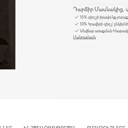
Դարձիր Մասնակից, վա
15% զեղչի իրավունք յուրա
10% հրավերի զեղչ՝ ընկերն
Անվճար առաքման հնարավո
Մանրամասն
ՒՆՆԵՐ
ԻՆՉՊԵՍ ՕԳՏԱԳՈՐԾԵԼ
ԲԱՂԱԴՐԻՉՆԵՐԸ