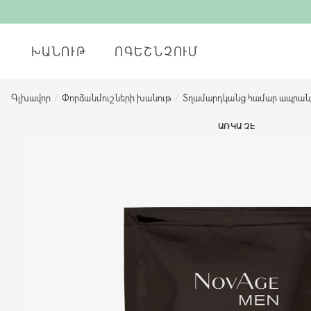
ԽԱՆՈՒԹ
ՈԳԵՇՆՉՈՒՄ
Գլխավոր
/
Փորձանմուշների խանութ
/
Տղամարդկանց համար ապրանք
ԱՌԿԱ ՉԷ