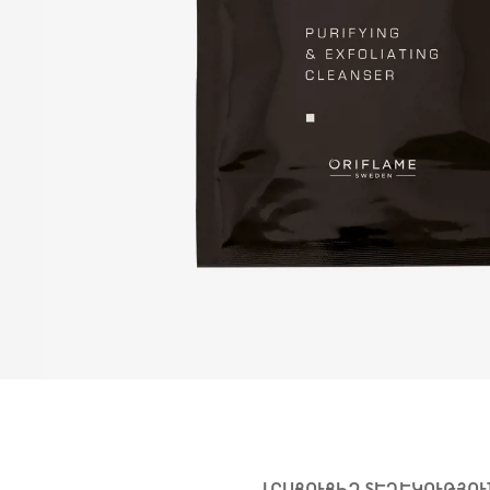
ԼՐԱՑՈՒՑԻՉ ՏԵՂԵԿՈՒԹՅՈ