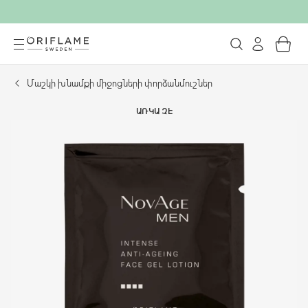
Մաշկի խնամքի միջոցների փորձանմուշներ
ԱՌԿԱ ՉԷ