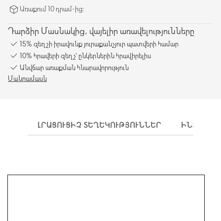
Առաքում 10 դրամ-ից։
Դարձիր Մասնակից, վայելիր առավելությունները
15% զեղչի իրավունք յուրաքանչյուր պատվերի համար
10% հրավերի զեղչ՝ ընկերներին հրավիրելիս
Անվճար առաքման հնարավորություն
Մանրամասն
ԼՐԱՑՈՒՑԻՉ ՏԵՂԵԿՈՒԹՅՈՒՆՆԵՐ
ԻՆՉՊԵՍ 