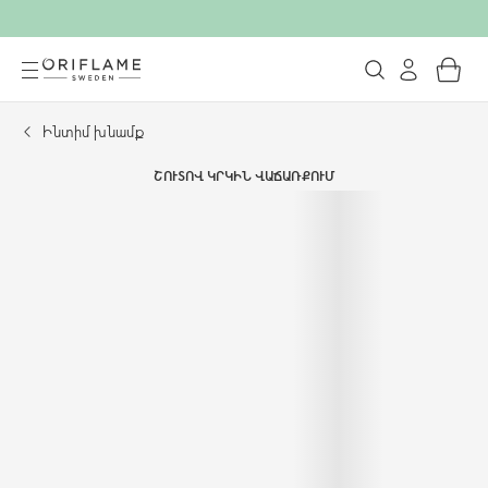
Ինտիմ խնամք
ՇՈՒՏՈՎ ԿՐԿԻՆ ՎԱՃԱՌՔՈՒՄ