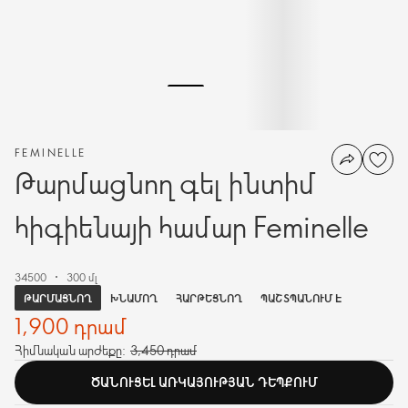
FEMINELLE
Թարմացնող գել ինտիմ
հիգիենայի համար Feminelle
34500
300 մլ
ԹԱՐՄԱՑՆՈՂ
ԽՆԱՄՈՂ
ՀԱՐԹԵՑՆՈՂ
ՊԱՇՏՊԱՆՈՒՄ Է
1,900 դրամ
Հիմնական արժեքը:
3,450 դրամ
ԾԱՆՈՒՑԵԼ ԱՌԿԱՅՈՒԹՅԱՆ ԴԵՊՔՈՒՄ