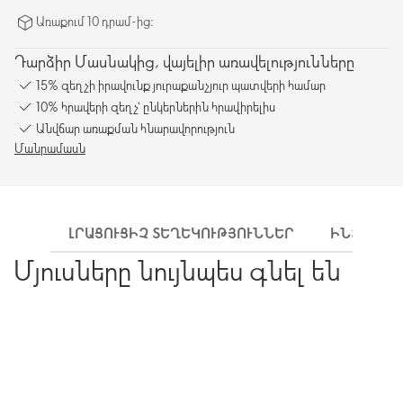
Առաքում 10 դրամ-ից։
Դարձիր Մասնակից, վայելիր առավելությունները
15% զեղչի իրավունք յուրաքանչյուր պատվերի համար
10% հրավերի զեղչ՝ ընկերներին հրավիրելիս
Անվճար առաքման հնարավորություն
Մանրամասն
ԼՐԱՑՈՒՑԻՉ ՏԵՂԵԿՈՒԹՅՈՒՆՆԵՐ
ԻՆՉՊԵՍ 
Մյուսները նույնպես գնել են