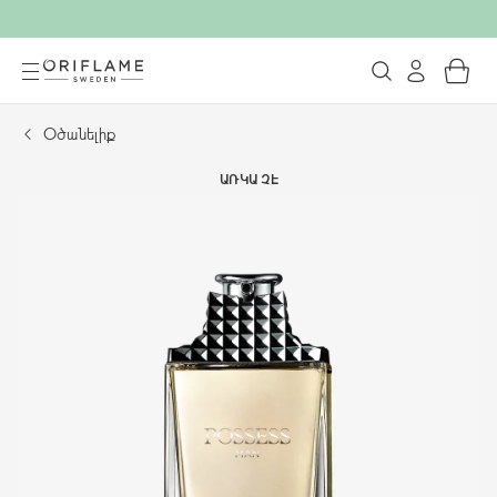
Օծանելիք
ԱՌԿԱ ՉԷ