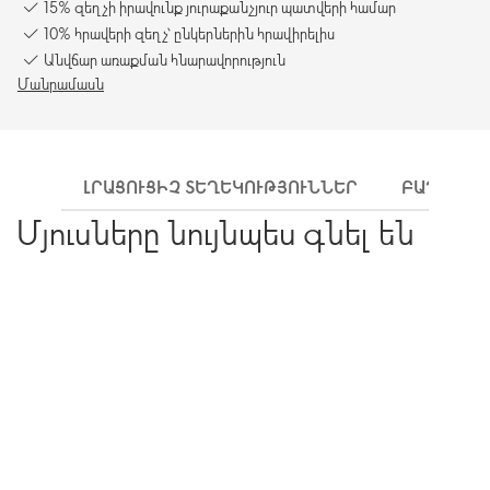
15% զեղչի իրավունք յուրաքանչյուր պատվերի համար
10% հրավերի զեղչ՝ ընկերներին հրավիրելիս
Անվճար առաքման հնարավորություն
Մանրամասն
ԼՐԱՑՈՒՑԻՉ ՏԵՂԵԿՈՒԹՅՈՒՆՆԵՐ
ԲԱՂԱԴՐԻ
Մյուսները նույնպես գնել են