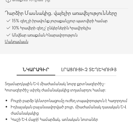
Դարձիր Մասնակից, վայելիր առավելությունները
15% զեղչի իրավունք յուրաքանչյուր պատվերի համար
10% հրավերի զեղչ՝ ընկերներին հրավիրելիս
Անվճար առաքման հնարավորություն
Մանրամասն
ՆԿԱՐԱԳԻՐ
ԼՐԱՑՈՒՑԻՉ ՏԵՂԵԿՈՒԹՅՈՒՆՆԵ
Տղամարդկային և միաժամանակ նուրբ քրտնազերծիչ-
հոտազերծիչ սփրեյ ժամանակակից տղամարդու համար:
Բույրի բարձր կենտրոնացումը ուժեղ տպավորություն է հաղորդում
Իդեալական բալանսավորված բույր, միաժամանակ դասական և
ժամանակակից
Կաշի և մայրի՝ համարձակ, առնական նոտաներ