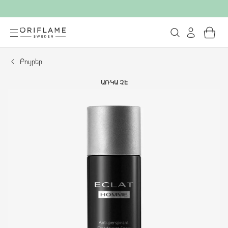
Բույրեր
ԱՌԿԱ ՉԷ