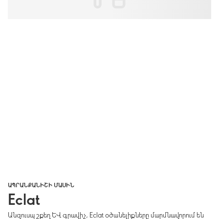
ԱՊՐԱՆՔԱՆԻՇԻ ՄԱՍԻՆ
Eclat
Անզուսպ շքեղ և գրավիչ, Eclat օծանելիքները մարմնավորում են