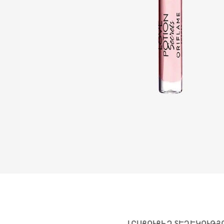
ԼՐԱՑՈՒՑԻՉ ՏԵՂԵԿՈՒԹՅ