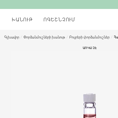
ԽԱՆՈՒԹ
ՈԳԵՇՆՉՈՒՄ
Գլխավոր
/
Փորձանմուշների խանութ
/
Բույրերի փորձանմուշներ
/
Հա
ԱՌԿԱ ՉԷ