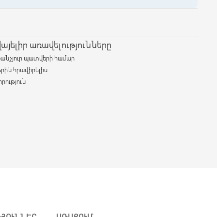
յելիր առավելությունները
քանչյուր պատվերի համար
երին հրավիրելիս
րություն
ԹՅՈՒՆՆԵՐ
ԱՌԱՔՈՒՄ