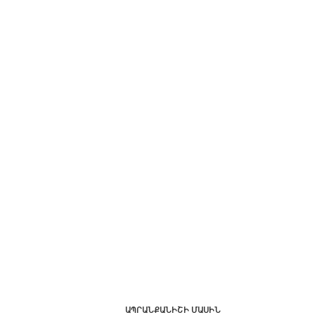
ԱՊՐԱՆՔԱՆԻՇԻ ՄԱՍԻՆ