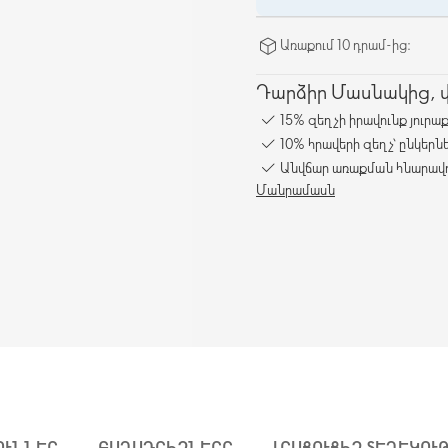
Առաքում 10 դրամ-ից։
Դարձիր Մասնակից, վա
15% զեղչի իրավունք յուրա
10% հրավերի զեղչ՝ ընկերն
Անվճար առաքման հնարավո
Մանրամասն
ՈՒՆՆԵՐ
ԲԱՂԱԴՐԻՉՆԵՐԸ
ԼՐԱՑՈՒՑԻՉ ՏԵՂԵԿՈՒ