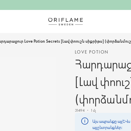
րդարաջուր Love Potion Secrets [Լավ փոուշն սիքրիթս] (փորձանմուշ
LOVE POTION
Հարդարաջու
[Լավ փոու
(փորձանմո
31494
1 մլ
Այս ապրանքը այլևս 
այլընտրանքներ։