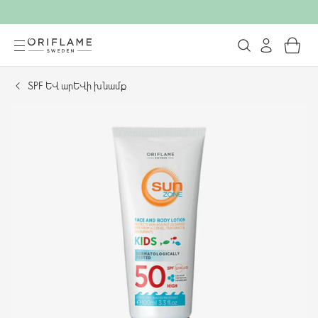
SPF և արևի խնամք