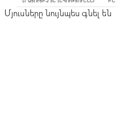
ԼՐԱՑՈՒՑԻՉ ՏԵՂԵԿՈՒԹՅՈՒՆՆԵՐ
ԻՆՉՊԵՍ 
Մյուսները նույնպես գնել են