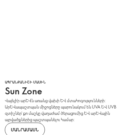
ԱՊՐԱՆՔԱՆԻՇԻ ՄԱՍԻՆ
Sun Zone
Վայելի՛ր արևն առանց վախի և մտահոգությունների:
Արևապաշտպան միջոցները պարունակում են UVA և UVB
զտիչներ՝ քո մաշկը վաղաժամ ծերացումից և արևային
այրվածքներից պաշտպանելու համար:
ՄԱՆՐԱՄԱՍՆ