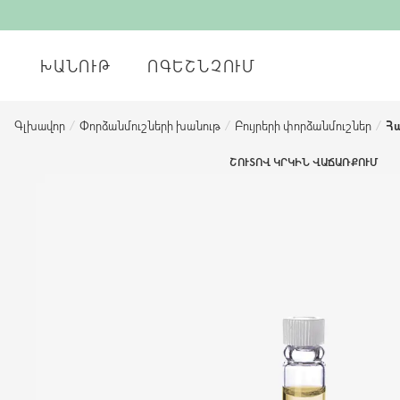
ԽԱՆՈՒԹ
ՈԳԵՇՆՉՈՒՄ
Գլխավոր
/
Փորձանմուշների խանութ
/
Բույրերի փորձանմուշներ
/
Հա
ՇՈՒՏՈՎ ԿՐԿԻՆ ՎԱՃԱՌՔՈՒՄ