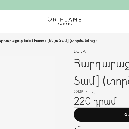
րդարաջուր Eclat Femme [Էկլա ֆամ] (փորձանմուշ)
ECLAT
Հարդարաջո
ֆամ] (փոր
30129
1 մլ
220 դրամ
Ծ