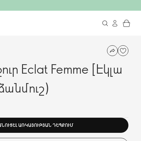
ւր Eclat Femme [Էկլա
ձանմուշ)
ԱՆՈՒՑԵԼ ԱՌԿԱՅՈՒԹՅԱՆ ԴԵՊՔՈՒՄ