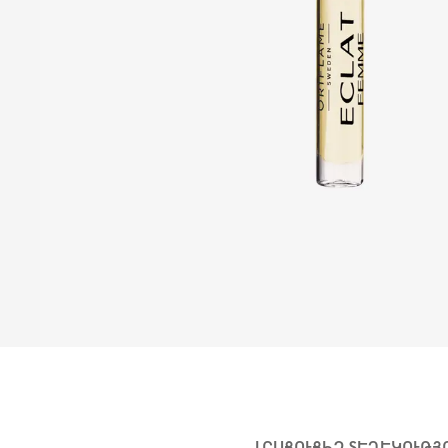
ԼՐԱՑՈՒՑԻՉ ՏԵՂԵԿՈՒԹՅ