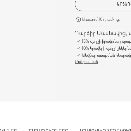
ԱՐՏԱԴ
Առաքում 10 դրամ-ից։
Դարձիր Մասնակից, վա
15% զեղչի իրավունք յուրա
10% հրավերի զեղչ՝ ընկերն
Անվճար առաքման հնարավո
Մանրամասն
ՈՒՆՆԵՐ
ԲԱՂԱԴՐԻՉՆԵՐԸ
ԼՐԱՑՈՒՑԻՉ ՏԵՂԵԿՈՒ