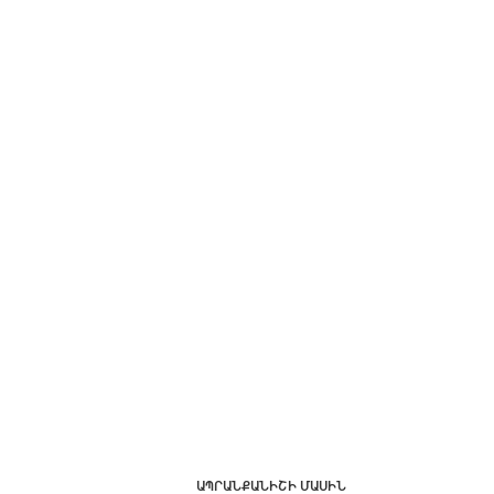
ԱՊՐԱՆՔԱՆԻՇԻ ՄԱՍԻՆ