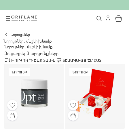
Նորույթներ
Նորույթներ․ մաշկի խնամք
Նորույթներ․ մաշկի խնամք
Ցուցադրել 3 արդյունքները
ԽՈՐՀՈՒՐԴ ԵՆՔ ՏԱԼԻՍ
ՏԵՍԱԿԱՎՈՐԵԼ՝ ԸՍՏ
ՆՈՐՈՒՅԹ
ՆՈՐՈՒՅԹ