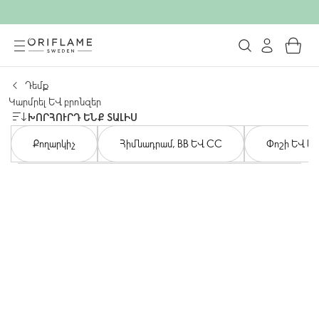
Դեմք
Կարմրել և բրոնզեր
ԽՈՐՀՈՒՐԴ ԵՆՔ ՏԱԼԻՍ
Քողարկիչ
Հիմնադրամ, BB և CC
Փոշի և կա