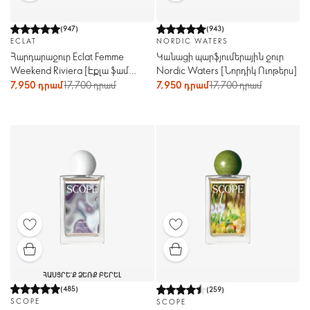
(
947
)
(
943
)
ECLAT
NORDIC WATERS
Հարդարաջուր Eclat Femme
Կանացի պարֆյումերային ջուր
Weekend Riviera [Էքլա ֆամ
Nordic Waters [Նորդիկ Ուոթերս]
ուիքենդ ռիվիերա]
7,950 դրամ
17,700 դրամ
7,950 դրամ
17,700 դրամ
ՀԱՍՑՐԵ՛Ք ՁԵՌՔ ԲԵՐԵԼ
(
485
)
(
259
)
SCOPE
SCOPE