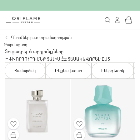
Գնումներ ըստ տրամադրության
Թարմացնող
Ցուցադրել 6 արդյունքները
ԽՈՐՀՈՒՐԴ ԵՆՔ ՏԱԼԻՍ
ՏԵՍԱԿԱՎՈՐԵԼ՝ ԸՍՏ
Համարձակ
Ինքնավստահ
Էներգետիկ