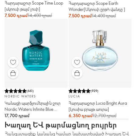
Հարդարաջուր Scope Time Loop
Հարդարաջուր Scope Earth
[սկոուփ թայմ լուփ]
Wonder[Սկոուփ ըրթհ վանդը ]
7,500 դրամ
14,400 դրամ
7,500 դրամ
14,400 դրամ
(
661
)
(
929
)
NORDIC WATERS
LUCIA
Կանացի պարֆյումերային ջուր
Հարդարաջուր Lucia Bright Aura
Nordic Waters Infinite Blue
[Լյուսիա բրայթ աուրա]
[Նորդիք վոթերս ինֆինիթ բլու]
17,700 դրամ
6,350 դրամ
12,700 դրամ
Խաղաղ և թարմացնող բույրեր
Հանգստացեք կանանց համար նախատեսված Խաղաղ և