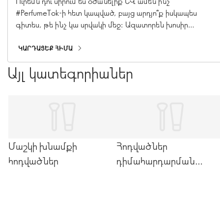
բառարան
Ուրեմն դու սիրում ես օծանելիք և ամեն ինչ
#PerfumeTok-ի հետ կապված, բայց արդյո՞ք իսկապես
գիտես, թե ինչ կա սրվակի մեջ: Ազատորեն խոսիր
օծանելիքի մասին մեր մասնագիտացված օծանելիքի
բառարանի միջոցով. քո կուլիսային անցումը դեպի այն,
ԿԱՐԴԱՑԵՔ ՀԻՄԱ
թե ինչպես են պատրաստվում օծանելիքները: Սկսած
Այլ կատեգորիաներ
ծանոթ բաղադրիչներից մինչև մասնագիտացված
օծանելիքի գաղտնիքներ։ Անցիր առաջ՝ քո օծանելիքի
մակարդակը բարձրացնելու համար…
Մաշկի խնամքի
Հոդվածներ
հոդվածներ
դիմահարդարման
մասին