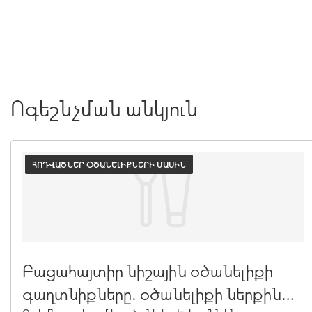
Ոգեշնչման անկյուն
ՀՈԴՎԱԾՆԵՐ ՕԾԱՆԵԼԻՔՆԵՐԻ ՄԱՍԻՆ
Բացահայտիր նիշային օծանելիքի
գաղտնիքները. օծանելիքի ներքին