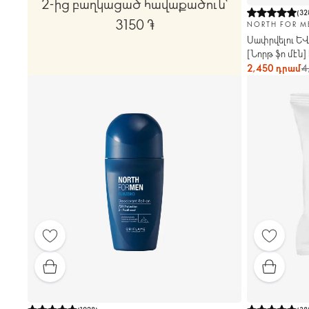
2-ից բաղկացած հավաքածուն՝
(
32
3150 ֏
NORTH FOR M
Սափրվելու և 
[Նորթ ֆո մէն]
2,450 դրամ
4