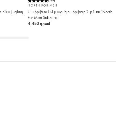
(
719
)
NORTH FOR MEN
 խոնավացնող
Սափրվելու և լվացվելու փրփուր 2-ը 1-ում North
For Men Subzero
4,450 դրամ