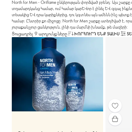
North for Men - Oriflame ընկերության փորձված բրենդ: Այս շարք
տղամարդկանց համար, ում համար կարևոր է լինել և զգալ ինք
տեսակից և դրա կարիքներից, դու կգտնես այն ամենն ինչ պետք է
համար: Ընտրիր քո միջոցը: North for Men շարքը ստեղծված է, ո
յուրաքանչյուր ցանկություն, լինի դա մարմնի խնամք, թե մազերի:
Ցուցադրել 9 արդյունքները
ԽՈՐՀՈՒՐԴ ԵՆՔ ՏԱԼԻՍ
ՏԵ