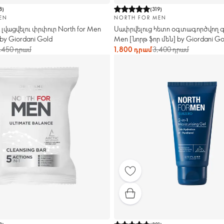
8
)
(
319
)
EN
NORTH FOR MEN
լվացվելու փրփուր North for Men
Սափրվելուց հետո օգտագործվող գե
 by Giordani Gold
Men [նորթ ֆոր մեն] by Giordani Go
,450 դրամ
1,800 դրամ
3,400 դրամ