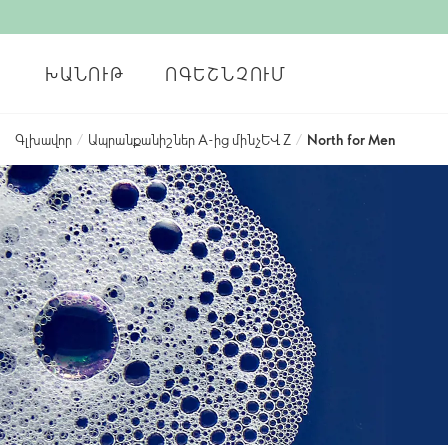
ԽԱՆՈՒԹ
ՈԳԵՇՆՉՈՒՄ
Գլխավոր
/
Ապրանքանիշներ А-ից մինչև Z
/
North for Men