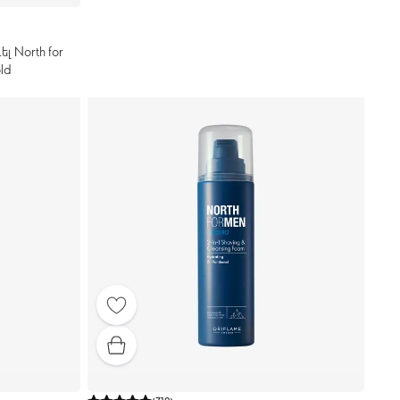
լ North for
ld