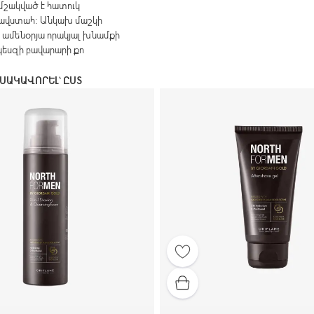
ը մշակված է հատուկ
նավստահ: Անկախ մաշկի
 ամենօրյա որակյալ խնամքի
րպեսզի բավարարի քո
ՍԱԿԱՎՈՐԵԼ՝ ԸՍՏ