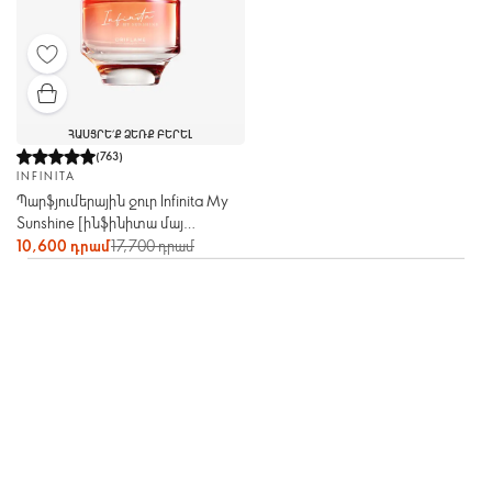
ՀԱՍՑՐԵ՛Ք ՁԵՌՔ ԲԵՐԵԼ
(
763
)
INFINITA
Պարֆյումերային ջուր Infinita My
Sunshine [ինֆինիտա մայ
սանշայն]
10,600 դրամ
17,700 դրամ