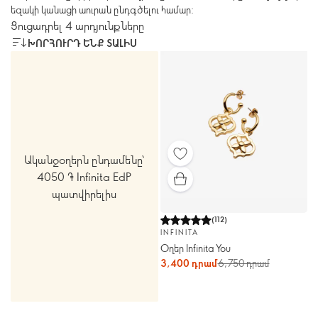
եզակի կանացի աուրան ընդգծելու համար:
Ցուցադրել 4 արդյունքները
ԽՈՐՀՈՒՐԴ ԵՆՔ ՏԱԼԻՍ
Ականջօղերն ընդամենը՝
4050 ֏ Infinita EdP
պատվիրելիս
(
112
)
INFINITA
Օղեր Infinita You
3,400 դրամ
6,750 դրամ