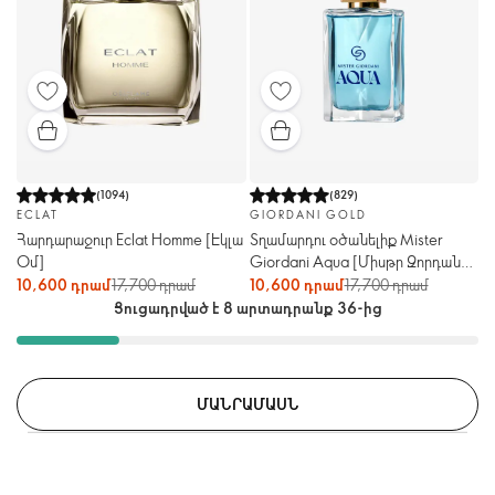
(
1094
)
(
829
)
ECLAT
GIORDANI GOLD
Հարդարաջուր Eclat Homme [Էկլա
Տղամարդու օծանելիք Mister
Օմ]
Giordani Aqua [Միսթր Ջորդանի
ակվա]
10,600 դրամ
17,700 դրամ
10,600 դրամ
17,700 դրամ
Ցուցադրված է 8 արտադրանք 36-ից
ՄԱՆՐԱՄԱՍՆ