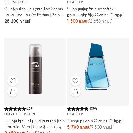
TOP SCENTS
GLACIER
Պարֆյումերային ջուր Top Scents
Գնդիկավոր հոտազերծիչ-
La La Lime Eau De Parfum [Թոփ
քրտնազերծիչ Glacier [Գլեյշը]
Սենթս Լա Լա Լայմ]
28,200 դրամ
1,300 դրամ
2,650 դրամ
(
328
)
(
1759
)
NORTH FOR MEN
GLACIER
Սափրվելու և լվացվելու փրփուր
Հարդարաջուր Glacier [Գլեյշը]
North for Men [Նորթ ֆո մէն] by
5,700 դրամ
9,500 դրամ
Giordani Gold
2,450 դրամ
4,450 դրամ