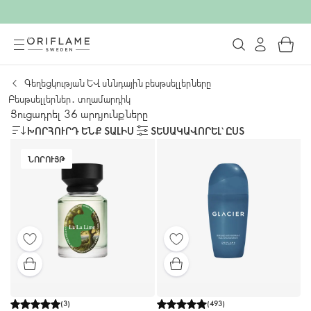
Գեղեցկության և սննդային բեսթսելլերները
Բեսթսելլերներ․ տղամարդիկ
Ցուցադրել 36 արդյունքները
ԽՈՐՀՈՒՐԴ ԵՆՔ ՏԱԼԻՍ
ՏԵՍԱԿԱՎՈՐԵԼ՝ ԸՍՏ
ՆՈՐՈՒՅԹ
(
3
)
(
493
)